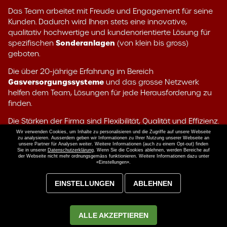
Das Team arbeitet mit Freude und Engagement für seine
Kunden. Dadurch wird Ihnen stets eine innovative,
qualitativ hochwertige und kundenorientierte Lösung für
Sonderanlagen
spezifischen
(von klein bis gross)
geboten.
Die über 20-jährige Erfahrung im Bereich
Gasversorgungssysteme
und das grosse Netzwerk
helfen dem Team, Lösungen für jede Herausforderung zu
finden.
Die Stärken der Firma sind Flexibilität, Qualität und Effizienz.
Wir verwenden Cookies, um Inhalte zu personalisieren und die Zugriffe auf unsere Webseite
zu analysieren. Ausserdem geben wir Informationen zu Ihrer Nutzung unserer Webseite an
unsere Partner für Analysen weiter. Weitere Informationen (auch zu einem Opt-out) finden
Sie in unserer
Datenschutzerklärung
. Wenn Sie die Cookies ablehnen, werden Bereiche auf
Webseite entwickelt von
MAGIC SYSTEMS
und umgesetzt
der Webseite nicht mehr ordnungsgemäss funktionieren. Weitere Informationen dazu unter
«Einstellungen».
mit
Dynamic CMS
. © 2022 ARGOVIA Industrial Services AG.
Inhalte und Grafiken sind geistiges Eigentum von der
EINSTELLUNGEN
ABLEHNEN
ARGOVIA Industrial Services AG. Weiterverwendung nur
mit ausdrücklicher Genehmigung. Alle Rechte vorbehalten.
ALLE AKZEPTIEREN
Impressum
Datenschutz
Cookies